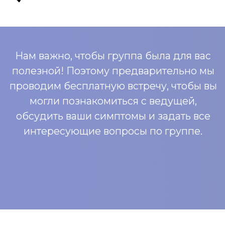
ИП Черникова Анастасия
Дмитриевна
Заказать звонок
ОГРН 324547600179002
ИНН 544592554297
+7 (923) 130-80-50
2024. Все права защищены
ЦЕНТР ПСИХОЛОГИИ
о центре