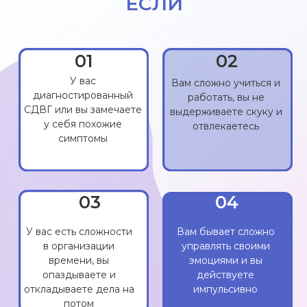
в организации
управлять своими
времени, вы
эмоциями и вы
опаздываете и
действуете
откладываете дела на
импульсивно
потом
05
06
Вам сложно нормально
организовать работу,
В голове очень много
быт и отдых, критикуете
мыслей из-за которых
себя за не сделанные
повышается
дела
тревожность