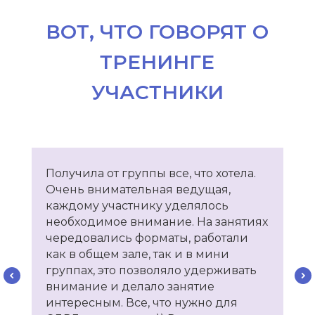
принципы работы
методы работы
этапы работы
КЛИЕНТАМ
выбрать психолога
вопрос-ответ
для бизнеса
для психологов
ИНФОРМАЦИЯ
Получила от группы все, что хотела.
Очень внимательная ведущая,
контакты
политика
каждому участнику уделялось
конфиденциальности
необходимое внимание. На занятиях
чередовались форматы, работали
как в общем зале, так и в мини
группах, это позволяло удерживать
внимание и делало занятие
интересным. Все, что нужно для