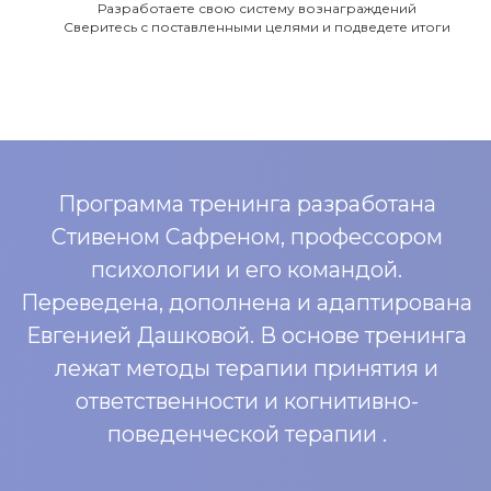
Разработаете свою систему вознаграждений
трудностями и сможете разделить
Сверитесь с поставленными целями и подведете итоги
свои переживания
Получите полезные упражнения и
материалы, которые будут помогать в
дальнейшем
ПОТАПОВА ИРИНА
ВЛАДИМИРОВНА
Ведущая группы
Клинический психолог
Член Ассоциации контекстуально-
поведенческой науки (АКПН)
Работает в подходе Терапия
принятия и ответственности (АСТ)
и когнитивно - поведенческой
терапии (КПТ)
Сертифицированный коуч, тренер
по обучению и развитию