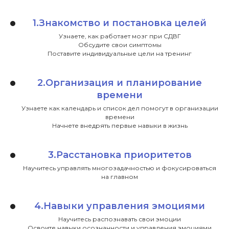
1.Знакомство и постановка целей
Узнаете, как работает мозг при СДВГ
Обсудите свои симптомы
Поставите индивидуальные цели на тренинг
2.Организация и планирование
времени
Узнаете как календарь и список дел помогут в организации
времени
Начнете внедрять первые навыки в жизнь
Программа тренинга разработана
Стивеном Сафреном, профессором
3.Расстановка приоритетов
психологии и его командой.
Переведена, дополнена и адаптирована
Научитесь управлять многозадачностью и фокусироваться
на главном
Евгенией Дашковой. В основе тренинга
лежат методы терапии принятия и
ответственности и когнитивно-
4.Навыки управления эмоциями
поведенческой терапии .
Научитесь распознавать свои эмоции
Освоите навыки осознанности и управления эмоциями