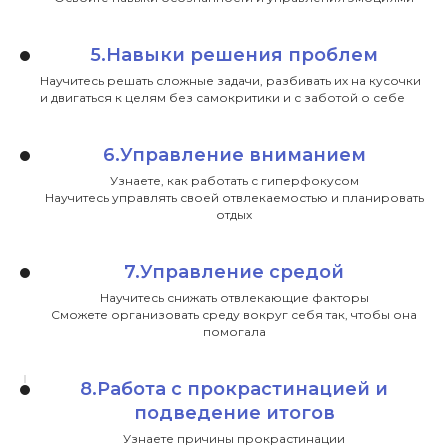
5.Навыки решения проблем
Научитесь решать сложные задачи, разбивать их на кусочки
ЧТО ДАЕТ УЧАСТИЕ В
и двигаться к целям без самокритики и с заботой о себе
ГРУППЕ?
6.Управление вниманием
Узнаете, как работает
Узнаете, как работать с гиперфокусом
Научитесь управлять своей отвлекаемостью и планировать
нейроотличный мозг и как с ним
отдых
подружиться
Научитесь управлять вниманием,
7.Управление средой
чтобы концентрироваться на
важном и доводить задачу до конца
Научитесь снижать отвлекающие факторы
Сможете организовать среду вокруг себя так, чтобы она
Освоите навыки планирования,
помогала
будете меньше забывать о важных
делах и встречах
8.Работа с прокрастинацией и
Научитесь распознавать свои эмоции
и лучше ими управлять
подведение итогов
Увидите, что есть люди с похожими
Узнаете причины прокрастинации