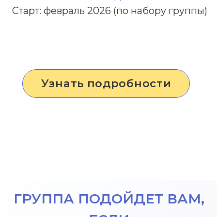
ГРУППА ПОДОЙДЕТ ВАМ,
ЕСЛИ
01
02
У вас
Вам сложно учиться и
диагностированный
работать, вы не
СДВГ или вы замечаете
выдерживаете скуку и
у себя похожие
отвлекаетесь
симптомы
03
04
У вас есть сложности
Вам бывает сложно