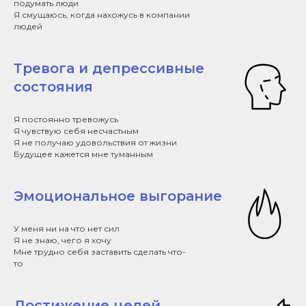
подумать люди
Я смущаюсь, когда нахожусь в компании
людей
Тревога и депрессивные
состояния
Я постоянно тревожусь
Я чувствую себя несчастным
Я не получаю удовольствия от жизни
Будущее кажется мне туманным
Эмоциональное выгорание
У меня ни на что нет сил
Я не знаю, чего я хочу
Мне трудно себя заставить сделать что-
то
Достижение целей