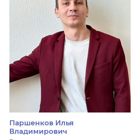
принципы работы
методы работы
этапы работы
КЛИЕНТАМ
выбрать психолога
вопрос-ответ
для бизнеса
для психологов
ИНФОРМАЦИЯ
контакты
политика
конфиденциальности
Паршенков Илья
Владимирович