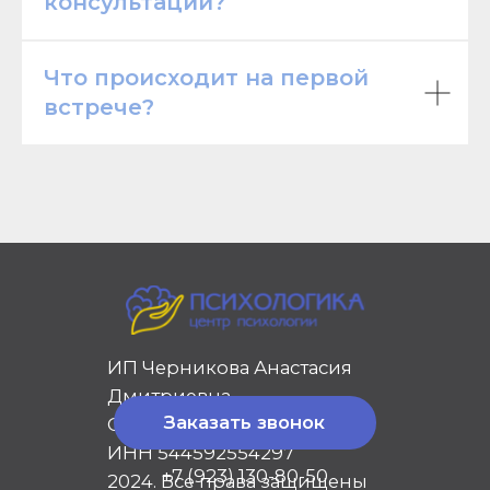
консультации?
Что происходит на первой
встрече?