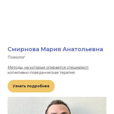
Смирнова Мария Анатольевна
Психолог
Методы, на которые опирается специалист:
когнитивно-поведенческая терапия.
ИП Черникова Анастасия
Дмитриевна
Узнать подробнее
Заказать звонок
ОГРН 324547600179002
ИНН 544592554297
+7 (923) 130-80-50
2024. Все права защищены
ЦЕНТР ПСИХОЛОГИИ
о центре